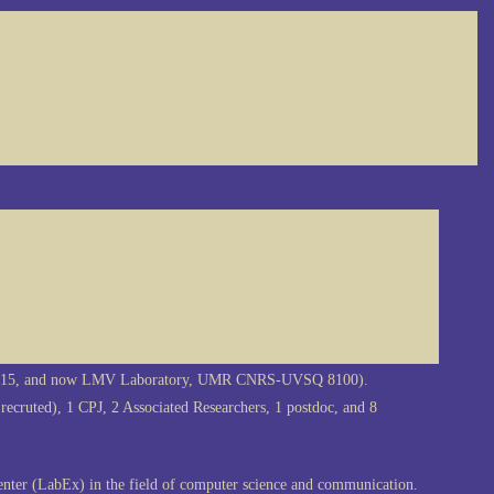
2015, and now LMV Laboratory, UMR CNRS-UVSQ 8100).
 recruted), 1 CPJ, 2 Associated Researchers, 1 postdoc, and 8
enter (LabEx) in the field of computer science and communication.