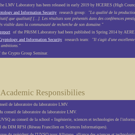
 the LMV Laboratory has been released in early 2019 by HCERES (High Counci
ptology and Information Security
research group:
"La qualité de la production
tatif que qualitatif [...]. Les résultats sont présentés dans des conférences prest
très visible dans la communauté de recherche de son domaine."
report
of the PRiSM Laboratory had been published in Spring 2014 by AERES
Cryptology and Information Security
research team:
"Il s'agit d'une excellent
 ambitions."
 the Crypto Group Seminar.
Academic Responsibilies
seil de laboratoire du laboratoire LMV.
 conseil de laboratoire du laboratoire LMV.
UVSQ au conseil de la school « Ingénierie, sciences et technologies de l'informa
 du DIM RFSI (Réseau Francilien en Sciences Informatiques).
fique du président de l'UVSQ pour Allistene, alliance des sciences et technolog