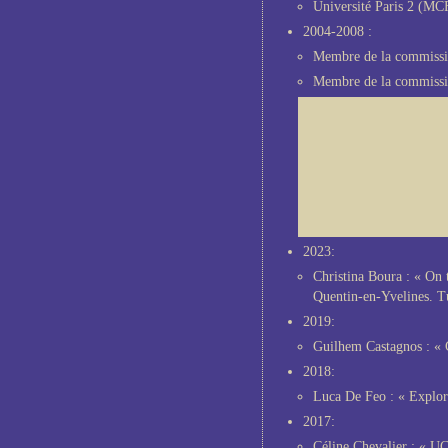
Université Paris 2 (MC
2004-2008 :
Membre de la commissio
Membre de la commissio
2023:
Christina Boura : « On 
Quentin-en-Yvelines. T
2019:
Guilhem Castagnos : « C
2018:
Luca De Feo : « Explora
2017:
Céline Chevalier : « UC