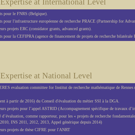
Expertise at International Level
ets pour le FNRS (Belgique).
ets pour l'infrastructure européenne de recherche PRACE (Partnership for Adv
eurs projets ERC (considator grants, advanced grants).
ts pour la CEFIPRA (agence de financement de projets de recherche bilatérale 
Expertise at National Level
RES evaluation committee for Institut de recherche mathématique de Renn
ent à partir de 2016) du Conseil d'évaluation du métier SSI à la DGA.
ieurs projets pour l’appel ASTRID (Accompagnement spécifique de travaux d’in
d’évaluation, comme rapporteur, pour les « projets de recherche fondamentale
0, INS 2011, 2012, 2013, Appel générique depuis 2014)
ieurs projets de thèse CIFRE pour l'ANRT