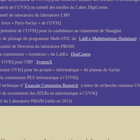
laire) de l’UVSQ au conseil des tutelles du Labex DigiCosme.
seil de laboratoire du laboratoire LMV.
 force « Paris-Saclay » de l'UVSQ.
 président de l’UVSQ pour la candidature au classement de Shanghaï.
e de pilotage du programme Math-STIC du
LabEx Mathématique Hadamard
mité de Direction du laboratoire PRiSM.
la commission « formation » du LabEx
DigiCosme
.
ur UVSQ pour l'IRT
SystemX
.
ssion UVSQ pour les projets « informatique » du plateau de Saclay.
e la commission PES informatique à l’UVSQ.
 technique d'
Exascale Computing Research
(centre de recherche commun UV
 de recrutement des ATERs en informatique à l’UVSQ.
l du Laboratoire PRiSM (réélu en 2013).