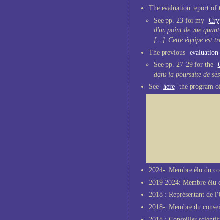
The evaluation report of
See pp. 23 for my
Cry
d'un point de vue quanti
[...]. Cette équipe est 
The previous
evaluation 
See pp. 27-29 for the
dans la poursuite de ses
See
here
the program of
2024-: Membre élu du con
2019-2024: Membre élu du
2018-: Représentant de l'
2018-: Membre du conseil
2018-: Conseiller scienti