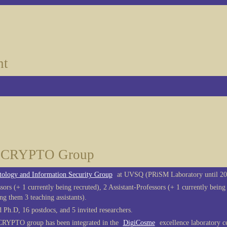
nt
CRYPTO Group
tology and Information Security Group
at UVSQ (PRiSM Laboratory until 
sors (+ 1 currently being recruted), 2 Assistant-Professors (+ 1 currently being
ng them 3 teaching assistants).
Ph.D, 16 postdocs, and 5 invited researchers.
CRYPTO group has been integrated in the
DigiCosme
excellence laboratory c