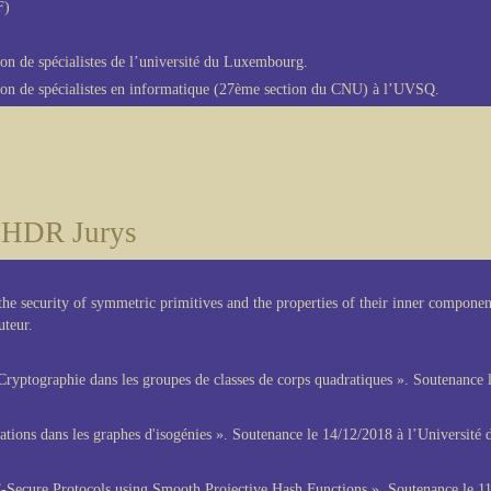
F)
n de spécialistes de l’université du Luxembourg.
n de spécialistes en informatique (27ème section du CNU) à l’UVSQ.
HDR Jurys
the security of symmetric primitives and the properties of their inner component
uteur.
ryptographie dans les groupes de classes de corps quadratiques ». Soutenance l
tions dans les graphes d'isogénies ». Soutenance le 14/12/2018 à l’Université d
-Secure Protocols using Smooth Projective Hash Functions ». Soutenance le 11